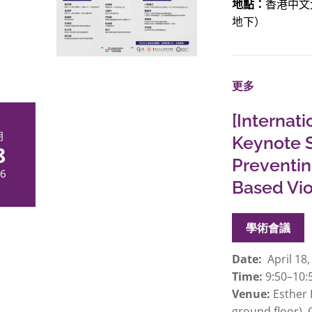
地點：
香港中文
地下）
更多
[Internat
月
Keynote 
8
Preventin
6
Based Vi
學術會議
Date:
April 18,
Time:
9:50–10:
Venue:
Esther L
ground floor), 