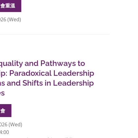
談會重溫
026 (Wed)
uality and Pathways to
p: Paradoxical Leadership
ns and Shifts in Leadership
es
談會
026 (Wed)
4:00