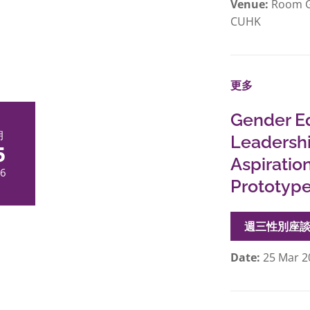
Venue:
Room G0
CUHK
更多
Gender Eq
月
Leadershi
5
Aspiratio
6
Prototyp
週三性別座
Date:
25 Mar 2