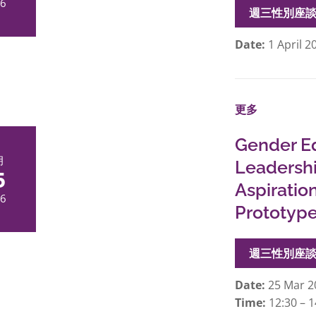
6
週三性別座
Date:
1 April 2
更多
Gender Eq
月
Leadershi
5
Aspiratio
6
Prototyp
週三性別座
Date:
25 Mar 2
Time:
12:30 – 1