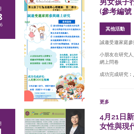
男女孩子
月
(參考編號︰
8
6
其他活動
誠邀受邀家庭參
小朋友在研究人
網上問卷
成功完成研究︰
更多
4月21
月
女性與現
1