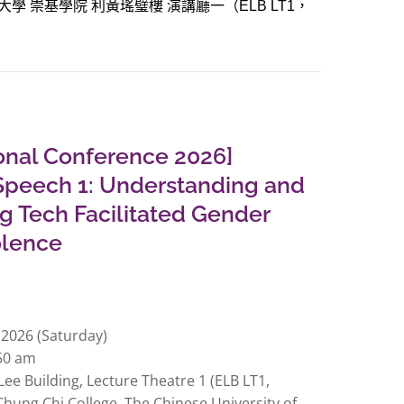
大學
崇基學院
利黃瑤璧樓
演講廳一（
，
ELB LT1
ional Conference 2026]
Speech 1: Understanding and
g Tech Facilitated Gender
olence
 2026 (Saturday)
50 am
ee Building, Lecture Theatre 1 (ELB LT1,
Chung Chi College, The Chinese University of