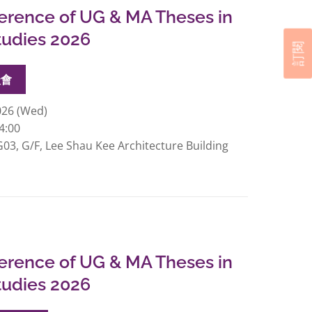
erence of UG & MA Theses in
tudies 2026
訂閱
談會
026 (Wed)
4:00
3, G/F, Lee Shau Kee Architecture Building
erence of UG & MA Theses in
tudies 2026