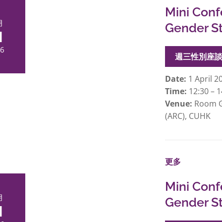
Mini Conf
月
Gender S
1
6
週三性別座
Date:
1 April 2
Time:
12:30 – 1
Venue:
Room G0
(ARC), CUHK
更多
Mini Conf
月
Gender S
1