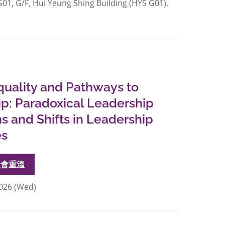
1, G/F, Hui Yeung Shing Building (HYS G01),
uality and Pathways to
p: Paradoxical Leadership
ns and Shifts in Leadership
es
談會重溫
026 (Wed)