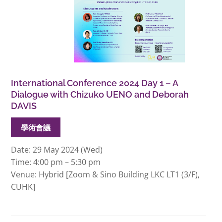
International Conference 2024 Day 1 – A
Dialogue with Chizuko UENO and Deborah
DAVIS
學術會議
Date:
29 May 2024 (Wed)
Time: 4:00 pm – 5:30 pm
Venue:
Hybrid [Zoom & Sino Building LKC LT1 (3/F),
CUHK]