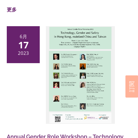
更多
6月
17
2023
訂閱
Annual Gender Role Workshop – Technology,