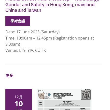
Gender and Safety in Hong Kong, mainland
China and Taiwan
學術會議
Date: 17 June 2023 (Saturday)
Time: 10:00am – 12:45pm (Registration opens at
9:30am)
Venue: LT9, YIA, CUHK
更多
12月
10
2021