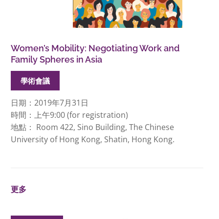
Women’s Mobility: Negotiating Work and
Family Spheres in Asia
學術會議
日期：2019年7月31日
時間：上午9:00 (for registration)
地點： Room 422, Sino Building, The Chinese
University of Hong Kong, Shatin, Hong Kong.
更多