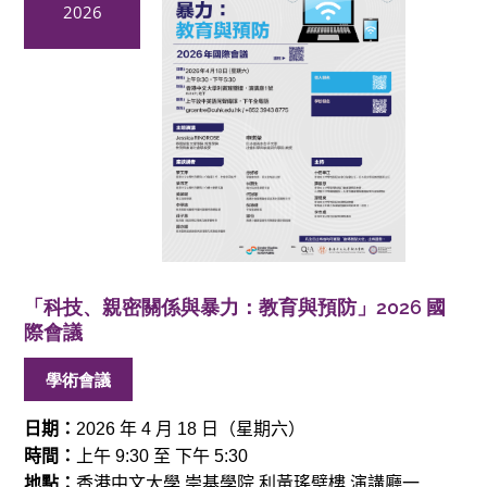
2026
「科技、親密關係與暴力：教育與預防」2026 國
際會議
學術會議
日期：
年
月
日（星期六）
2026
4
18
時間：
上午
至
下午
9:30
5:30
地點：
香港中文大學
崇基學院
利黃瑤璧樓
演講廳一