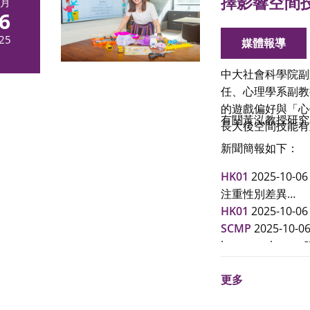
擇影響空間技
0月
6
25
媒體報導
中大社會科學院副
任、心理學系副教
的遊戲偏好與「心
有關黃泓教授研究
長大後空間技能有
新聞簡報如下：
HK01
2025-1
注重性別差異
HK01
2025-10-0
SCMP
2025-10-06 
boys can boost S
SCMP (A6) 2025-10
更多
巴士的報
2025-
及職涯選擇