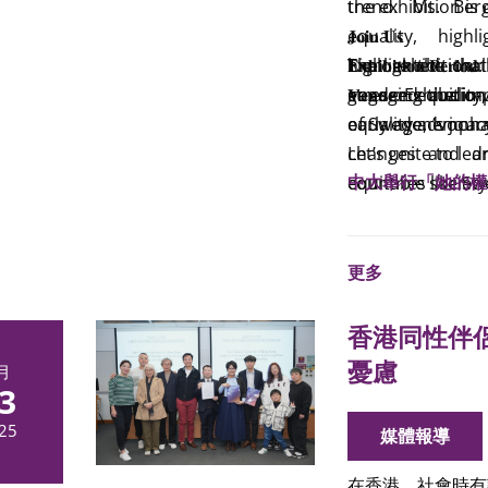
trend. Ms. Be
the exhibition is 𝐨𝐩𝐞𝐧 𝐭
未來STEM表現
equality, high
𝐉𝐨𝐢𝐧 𝐔𝐬
RTHK (Backchat) 
RTHK (Backchat)
highlighted tha
The exhibition
Explore the cha
𝐄𝐱𝐡𝐢𝐛𝐢𝐭𝐢𝐨𝐧 𝐏
Mamidaily
2025-
stressed the im
engaging audio-v
gender equality
𝐕𝐞𝐧𝐮𝐞: Exhibit
香港經濟日報
20
early age, emphas
of Sweden’s jour
equality advocac
童STEM能力10/10
changes and dr
Let’s unite to le
間技能發展 性別標
中大舉行「她的權
countries like Sw
equitable society
黃巴士 2025-1
experiences and t
Media Coverage
development (
更多
香港同性伴
憂慮
月
3
25
媒體報導
在香港，社會時有