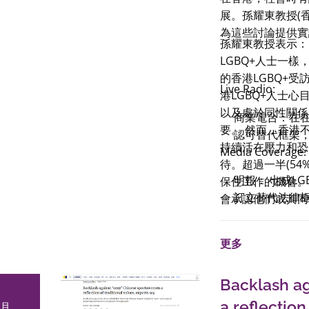
展。孫耀東教授(
為這些討論提供實
孫耀東教授表示：
LGBQ+人士一
的香港LGBQ+
Live Radio:
港LGBQ+人士心
以及處於同性關係
商業電台：在
要。 然而，香港
認可替代框架，要盡
持續活在壓力和恐
Media Coverage:
待。超過一半(5
明報： 七成L
保住工作的機會。
訂立替代法律框
會承認他們或其同
SCMP: 70% of 
公共領域中經歷過
get married: 
務。有LGBQ＋
更多
of poll as dead
同的憂慮。近三分
sex partnershi
一半的受訪家長(5
Backlash ag
RTHK: Marriag
港應在法律上承認
星島日報: 中
更新其法律框架以
a reflection
2月