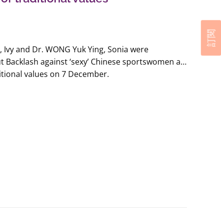
工作 (
Link
)
ws: 性小眾七成想結婚 逾一成海外結婚或民事結合 學者倡
侶關係：政府好難唔理 (
Link
)
訂閱
歲的她與同性愛人結婚 外孫仔多了位公公 七成LGBQ人
 Ivy and Dr. WONG Yuk Ying, Sonia were
)
t Backlash against ‘sexy’ Chinese sportswomen a
e Press: 70% of people in committed same-sex
ditional values on 7 December.
want to marry, Hong Kong survey finds (
Link
)
 CUHK urges legal framework to recognize same-
ips after 70 percent wanted to get married (
Link
)
婚姻｜替代框架再姍姍來遲 擔心當局拖字訣 家長、
屬發聲 (
Link
)
C: 中大發表性小眾研究 7成穩定關係者盼結婚 逾半憂關
nk
)