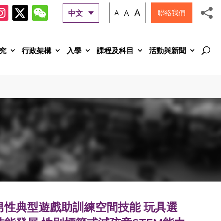
A
A
中文
A
聯絡我們
究
行政架構
入學
課程及科目
活動與新聞
男性典型遊戲助訓練空間技能 玩具選