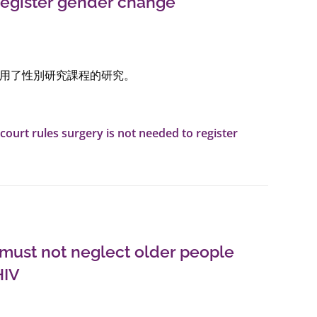
register gender change
用了性別研究課程的研究。
court rules surgery is not needed to register
must not neglect older people
HIV