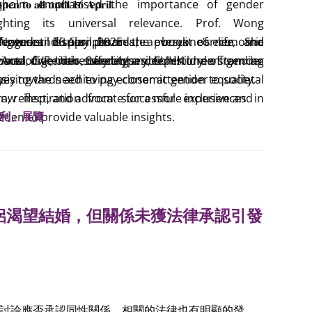
rgholm emphasised the importance of gender
𝐨 𝐚𝐥𝐥 𝐮𝐧𝐭𝐢𝐥 𝟏𝟔 𝐀𝐩𝐫𝐢𝐥.
lighting its universal relevance. Prof. Wong
2025-10-08 Study on toys and gender
2025-10-08
t gender issues permeate everyone’s life. She
 features display boards, a book corner, and
llenges and triumphs in the pursuit of economic
𝐫𝐢𝐨𝐝: Now until 16 April, 2025
10-09
pact of gender stereotypes on children from an
isual materials, offering a deeper understanding
, and dive into Sweden’s rich history of gender
ion Area, G/F, University Library, CUHK
25-10-10 玩具選擇影響空間技能發展 性別標籤或減孩
ising the need to pay closer attention to societal
ney towards achieving economic gender equality.
y.
/2025 香港經濟日報 (C1) 2025-10-10 玩具選擇影響空
aw inspiration from successful experiences in
arn, reflect, and advocate for a more inclusive and
籤或減孩童STEM能力
利」展覽
eden to provide valuable insights.
!
0-10 遊戲體驗與玩具選擇影響兒童STEM技能發展 Play
oy selection impact children’s STEM skills
:
十一月號p.04-05)
侶渴望結婚，但關係未獲法律承認引發
討論應否承認同性關係，相關的法律也有明顯的發