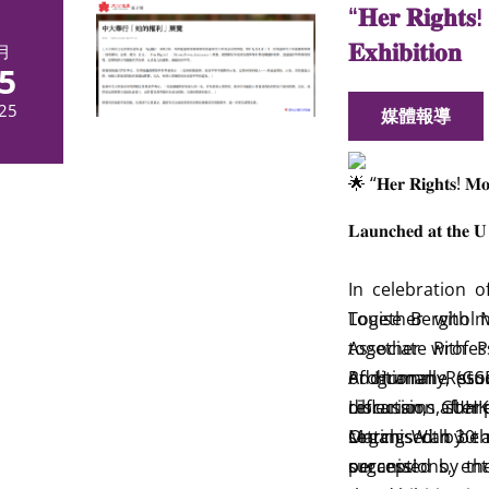
Malay Mail
2025-
“𝐇𝐞𝐫 𝐑𝐢𝐠𝐡𝐭𝐬
can boost girls’ S
𝐄𝐱𝐡𝐢𝐛𝐢𝐭𝐢𝐨𝐧
月
Yahoo News Mal
5
typical toys can b
25
媒體報導
Malay Mail
2025-
can boost girls’ S
am730
2025-1
“𝐇𝐞𝐫 𝐑𝐢𝐠𝐡𝐭𝐬! 𝐌𝐨𝐧
建議製造商留意性
msn
2025-10-06 H
𝐋𝐚𝐮𝐧𝐜𝐡𝐞𝐝 𝐚𝐭 𝐭𝐡𝐞 
boys can boost S
香港經濟日報
20
In celebration 
玩具有關
Louise Berghol
Together with 
文匯報
2025-1
together with P
Associate Profe
文匯報 (A11) 2
Programme (GSP
of Human Resou
Additionally, s
Mamidaily
202
Librarian, CUHK
discussion, shar
reflections after
型？研究揭：玩具
March. With 30 
settings can be
Organised by t
Mamidaily
2025-
success!
perceptions, ent
organised by th
RTHK (自由風自由