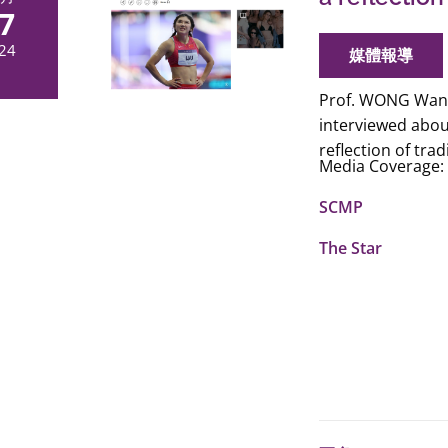
實同性權益法例
7
員的共同想法。」
Yahoo Ne
24
媒體報導
逼切承認同性伴
HK01: 50
Prof. WONG Wan,
士冀結婚 (
Link
interviewed abou
Hong Kong Fre
reflection of tra
relationships 
Media Coverage:
The Standard:
SCMP
sex relationsh
集誌社：同性
The Star
子女為性小眾親
Channal 
係影響工作(
Li