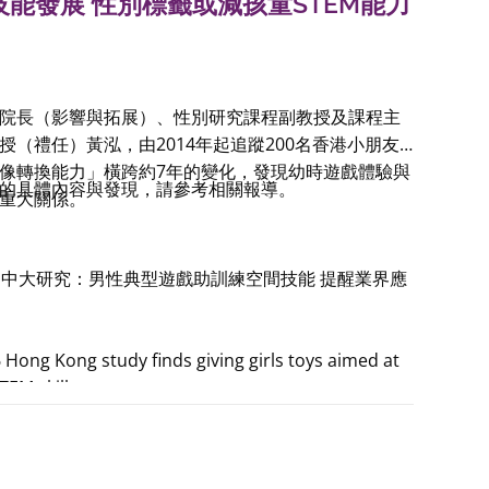
能發展 性別標籤或減孩童STEM能力
院長（影響與拓展）、性別研究課程副教授及課程主
授（禮任）黃泓，由2014年起追蹤200名香港小朋友
像轉換能力」橫跨約7年的變化，發現幼時遊戲體驗與
的具體內容與發現，請參考相關報導。
重大關係。
0-06 中大研究：男性典型遊戲助訓練空間技能 提醒業界應
6
Hong Kong study finds giving girls toys aimed at
TEM skills
-06 Boys’ toys ‘can give girls STEM boost’
10-06 中大研究發現幼兒性別化遊戲體驗影響STEM表現