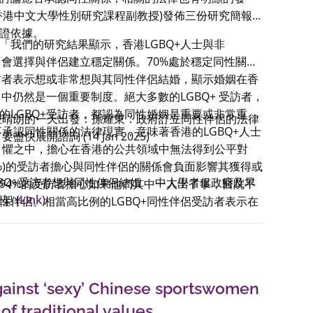
香港中文大學性別研究課程副教授)發佈三份研究簡報，
證依據。
「我們的研究結果顯示，香港LGBQ+人士與非
樣，會選擇與伴侶建立穩定關係。70%處於穩定同性關係
受訪者表示想或非常想與其同性伴侶結婚，顯示婚姻在香
目中仍然是一個重要制度。絕大多數的LGBQ+ 受訪者，
的LGBQ+受訪者，都認為同性婚姻是重要或非常重
在晴朗的一天出發：孫耀東：政府訂立同性伴侶的法律
不承認同性關係的法律現實，意味著香港的LGBQ+人士
快展開諮詢 (14 Jan 2025)
 懼之中，擔心在香港的公共領域中無法得到公平對
4%)的受訪者擔心與同性伴侶的關係會負面影響其獲得或
GBQ+受訪者想與同性伴侶結婚 中大學者促政府及早
94%的受訪者擔心如果他們其中一人出了事，醫院不
架 (
Link
)
性伴侶。相當高比例的LGBQ+同性伴侶受訪者表示在
Hongkongers in same-sex relationships want to
歧視，包括醫院探訪和在餐廳或商店中受到較差服
survey; Researchers urge government to take note
孩子的受訪家長都對孩子因其性傾向而面對的困難有著共
line for devising official legal framework for same-
之二的受訪家長(70%)擔心孩子晚年沒有人照顧。超過
ps nears (
Link
)
4%)擔心孩子無法結婚。大多數受訪家長 (62%)支持香
ainst ‘sexy’ Chinese sportswomen
e a goal for many same-sex couples in HK (
Link
)
同性婚姻。這些研究結果顯示，香港迫切需要檢討和
大調查：僅2.9%人與同性伴侶有法定關係 學者促加快落
承認同性關係——這是LGBQ+人士及其父母和家庭成
 of traditional values