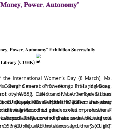
10-06 Hong Kong study reveals boy-typical toys
! 𝐌𝐨𝐧𝐞𝐲, 𝐏𝐨𝐰𝐞𝐫, 𝐀𝐮𝐭𝐨𝐧𝐨𝐦𝐲”
TEM skills
aysia
2025-10-06 Hong Kong study reveals boy-
oost girls’ STEM skills
10-06 Hong Kong study reveals boy-typical toys
TEM skills
0-06 中大研究發現典型性別玩具有助STEM領域表現發展
𝐞𝐲, 𝐏𝐨𝐰𝐞𝐫, 𝐀𝐮𝐭𝐨𝐧𝐨𝐦𝐲” 𝐄𝐱𝐡𝐢𝐛𝐢𝐭𝐢𝐨𝐧 𝐒𝐮𝐜𝐜𝐞𝐬𝐬𝐟𝐮𝐥𝐥𝐲
別敏感度
ong Kong study finds giving girls toys aimed at
𝐔 𝐋𝐢𝐛𝐫𝐚𝐫𝐲 (𝐂𝐔𝐇𝐊)
TEM skills
25-10-06 中大研究︱男孩子較有空間感？ 研究發現與
of the International Women’s Day (8 March), Ms.
m, Consul General of Sweden to HK and Macau,
Ms. Bergholm and Prof. Wong, Prof. Jing Song,
0-07 中大揭小童玩玩具影響未來STEM表現
rof. Ivy Wong, Director of the Gender Studies
ssor of the GSP, CUHK, and Ms. Anna Rydell, Head
025-10-07 中大揭小童玩玩具影響未來STEM表現
), CUHK, and Mr. Benjamin Meunier, University
rces, Supply Chain, H&M HK joined the panel
tudent representatives from the GSP shared their
5-10-07 【玩具選擇】女孩只能玩娃娃 男孩就要砌模
, officially launched the exhibition on the 7
ed their views on how gender roles in professional
 previewing the exhibition.
選擇不當或限制孩子潛能
attendees at the ceremony, the event was a great
 reshaped. They covered areas such as children’s
he Consulate General of Sweden in HK and co-
10-07
repreneurship, DEI initiatives and the “soft girl”
e GSP (CUHK) and the University Library (CUHK),
Phone) 2025-10-07 研究指「性別化遊戲」影響兒童