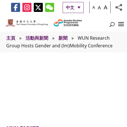
A
A
中文
A
主頁
»
活動與新聞
»
新聞
»
WUN Research
Group Hosts Gender and (Im)Mobility Conference
新聞