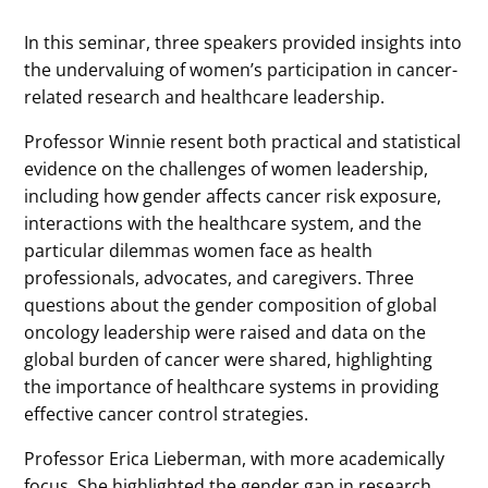
Written by: LI, Yimeng
In this seminar, three speakers provided insights into
the undervaluing of women’s participation in cancer-
related research and healthcare leadership.
Professor Winnie resent both practical and statistical
evidence on the challenges of women leadership,
including how gender affects cancer risk exposure,
interactions with the healthcare system, and the
particular dilemmas women face as health
professionals, advocates, and caregivers. Three
questions about the gender composition of global
oncology leadership were raised and data on the
global burden of cancer were shared, highlighting
the importance of healthcare systems in providing