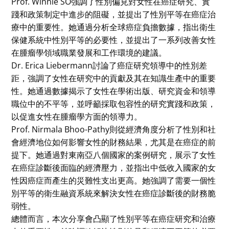
Prof. Winnie SO、Dr. Erica Liebermann和Prof.
Nirmala Bhoo-Pathy分別就女性在癌症領域面臨的挑
戰、性別偏見問題及其經濟影響進行了深入探討。
Prof. Winnie SO強調了性別偏見對女性在癌症研究、實
踐和政策制定中進步的阻礙，並提出了性別平等在癌症治
療中的重要性。她通過分析全球癌症負擔數據，指出衛生
保健系統中性別平等的必要性，並提出了一系列改善女性
在腫瘤學領域職業發展和工作環境的建議。
Dr. Erica Liebermann討論了癌症研究領導中的性別差
距，強調了女性在研究中的貢獻及其在知識生產中的重要
性。她通過數據揭示了女性在學術出版、研究資金和領導
職位中的不平等，並呼籲採取包容性的研究實踐和政策，
以促進女性在腫瘤學方面的領導力。
Prof. Nirmala Bhoo-Pathy則從經濟角度分析了性別和社
會經濟地位如何影響女性的財務結果，尤其是在癌症的前
提下。她通過對東南亞八個國家的案例研究，展示了女性
在癌症診斷後面臨的經濟壓力，並指出中低收入國家的女
性因癌症而產生的災難性支出更高。她強調了需要一個性