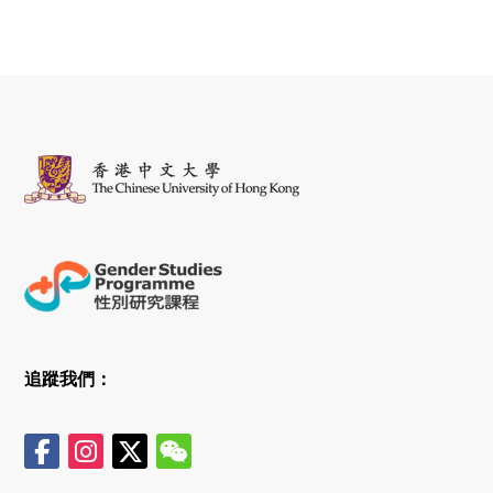
opportunities.
Written by: NI, Cheng
追蹤我們：