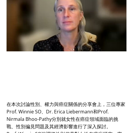
在本次討論性別、權力與癌症關係的分享會上，三位專家