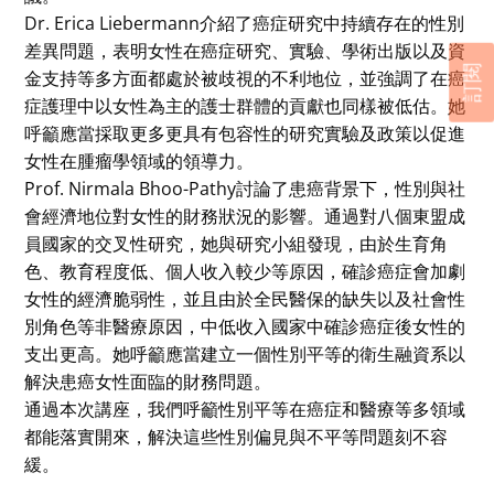
建立公平薪酬標準、推進性別平等工作環境建設等一系列
旨在改善女性在腫瘤學領域的職業發展與工作環境的建
訂閱
議。
Dr. Erica Liebermann介紹了癌症研究中持續存在的性別
差異問題，表明女性在癌症研究、實驗、學術出版以及資
金支持等多方面都處於被歧視的不利地位，並強調了在癌
症護理中以女性為主的護士群體的貢獻也同樣被低估。她
呼籲應當採取更多更具有包容性的研究實驗及政策以促進
女性在腫瘤學領域的領導力。
Prof. Nirmala Bhoo-Pathy討論了患癌背景下，性別與社
會經濟地位對女性的財務狀況的影響。通過對八個東盟成
員國家的交叉性研究，她與研究小組發現，由於生育角
色、教育程度低、個人收入較少等原因，確診癌症會加劇
女性的經濟脆弱性，並且由於全民醫保的缺失以及社會性
別角色等非醫療原因，中低收入國家中確診癌症後女性的
支出更高。她呼籲應當建立一個性別平等的衛生融資系以
解決患癌女性面臨的財務問題。
通過本次講座，我們呼籲性別平等在癌症和醫療等多領域