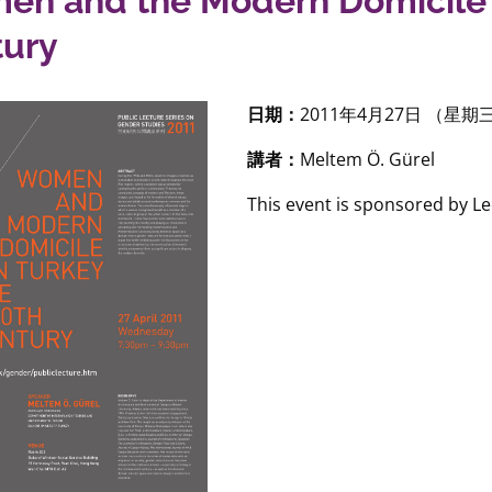
n and the Modern Domicile i
tury
日期：
2011年4月27日 （星期
講者：
Meltem Ö. Gürel
This event is sponsored by L