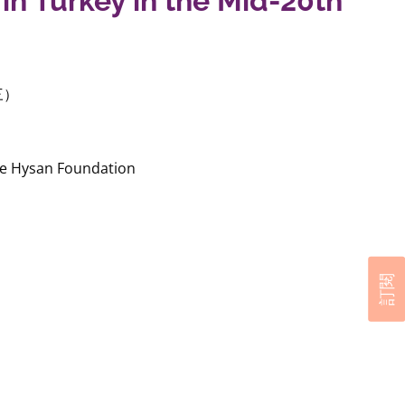
n Turkey in the Mid-20th
三）
ee Hysan Foundation
訂閱