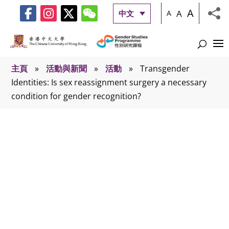
A
A
中文
A
主頁
»
活動與新聞
»
活動
»
Transgender
Identities: Is sex reassignment surgery a necessary
condition for gender recognition?
活動