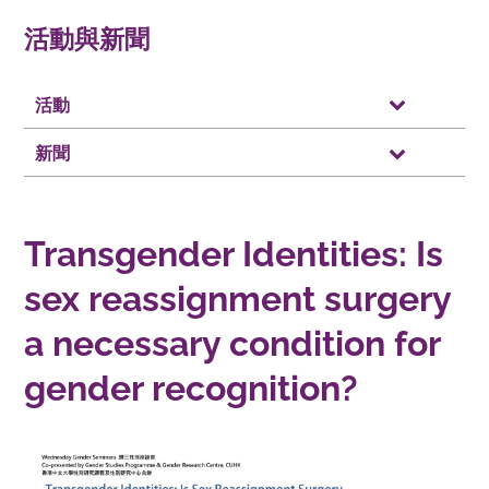
活動與新聞
活動
新聞
Transgender Identities: Is
sex reassignment surgery
a necessary condition for
gender recognition?