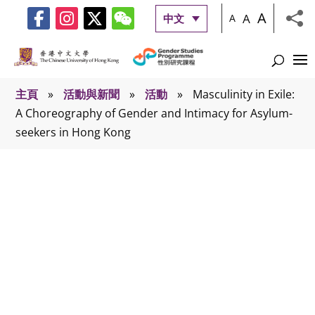
A
A
中文
A
主頁
»
活動與新聞
»
活動
»
Masculinity in Exile:
A Choreography of Gender and Intimacy for Asylum-
seekers in Hong Kong
活動