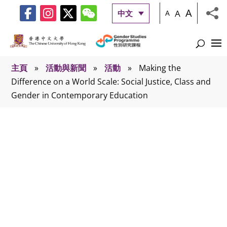
A
A
中文
A
主頁
»
活動與新聞
»
活動
»
Making the
Difference on a World Scale: Social Justice, Class and
Gender in Contemporary Education
活動