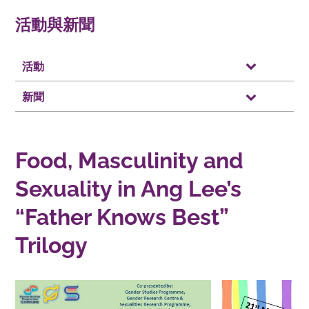
活動與新聞
活動
新聞
Food, Masculinity and
Sexuality in Ang Lee’s
“Father Knows Best”
Trilogy