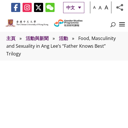
A
A
中文
A
主頁
»
活動與新聞
»
活動
»
Food, Masculinity
and Sexuality in Ang Lee’s “Father Knows Best”
Trilogy
活動