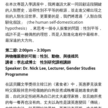
在本次專題入學講座中，我將邀請大家一同回顧這段關鍵
的人類歷史，追尋性別不平等的根源，並走進父權出現之
前的人類生活世界。更重要的是，我們將透過「人類自我
馴化假說」（the human self-domestication
hypothesis），來思考一個令人振奮的問題：性別平等，
或許不是一種偶然的理想，而是人類進化進程中最根本、
最深遠的大方向。
第二節: 2:00pm – 3:30pm
跨物種親密的可能：性別、動物、與後殖民
講者：李志成博士 性別研究課程講師
Speaker: Dr. Nick Lee, Lecturer, Gender Studies
Programme
在諾貝爾文學獎得主韓江的《素食者》中，英惠夢見孩童
時父親殺掉意外咬傷她的白狗並煮成晚餐逼她進食的畫
面，自此決定拒絕再為自己的丈夫處理家務，並且她所煮
的每一餐再也沒有肉。丈夫以為性是讓英惠變回「傳統」