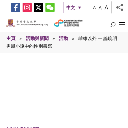
A
A
中文
A
主頁
»
活動與新聞
»
活動
»
雌雄以外 — 論晚明
男風小說中的性別書寫
活動